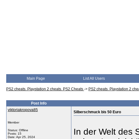
Main Page
List All Users
PS2 cheats. Playstation 2 cheats. PS2 Cheats
->
PS2 cheats. Playstation 2 ch
Post Info
viktoriakropova85
Silberschmuck bis 50 Euro
Member
In der Welt des 
Status: Offline
Posts: 15
Date:
Apr 25, 2024